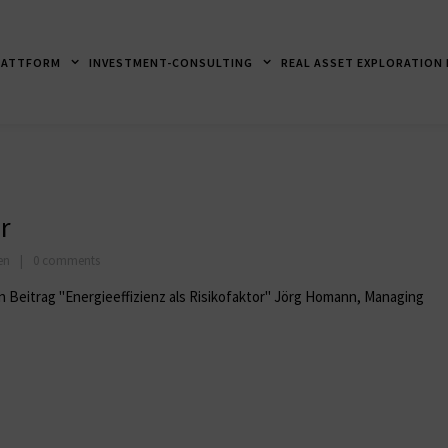
LATTFORM
INVESTMENT-CONSULTING
REAL ASSET EXPLORATION
r
en
0 comments
len Beitrag "Energieeffizienz als Risikofaktor" Jörg Homann, Managing