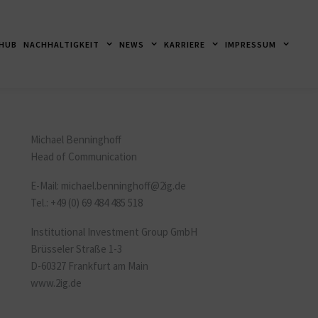
 HUB
NACHHALTIGKEIT
NEWS
KARRIERE
IMPRESSUM
Michael Benninghoff
Head of Communication
E-Mail:
michael.benninghoff
@2ig.de
Tel.: +49 (0) 69 484 485 518
Institutional Investment Group GmbH
Brüsseler Straße 1-3
D-60327 Frankfurt am Main
www.2ig.de