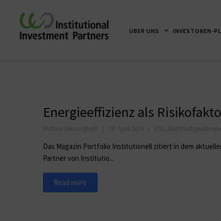
ÜBER UNS
INVESTOREN-P
Energieeffizienz als Risikofakto
Michael Benninghoff
19. April 2024
ESG
,
Nachhaltigkeitsrisik
Das Magazin Portfolio Institutionell zitiert in dem aktuel
Partner von Institutio...
Read more