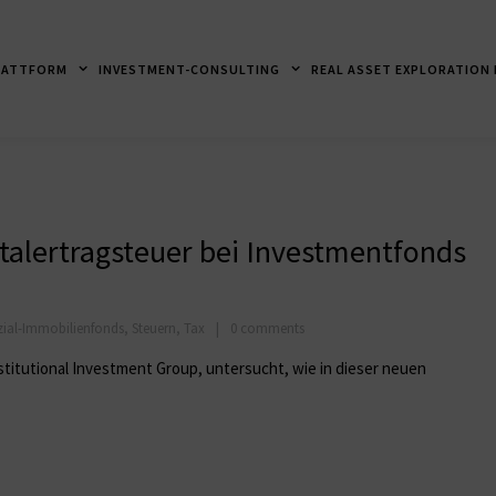
LATTFORM
INVESTMENT-CONSULTING
REAL ASSET EXPLORATION
talertragsteuer bei Investmentfonds
zial-Immobilienfonds
,
Steuern
,
Tax
0 comments
nstitutional Investment Group, untersucht, wie in dieser neuen