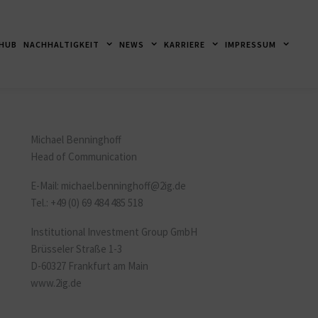
 HUB
NACHHALTIGKEIT
NEWS
KARRIERE
IMPRESSUM
Michael Benninghoff
Head of Communication
E-Mail:
michael.benninghoff
@2ig.de
Tel.: +49 (0) 69 484 485 518
Institutional Investment Group GmbH
Brüsseler Straße 1-3
D-60327 Frankfurt am Main
www.2ig.de