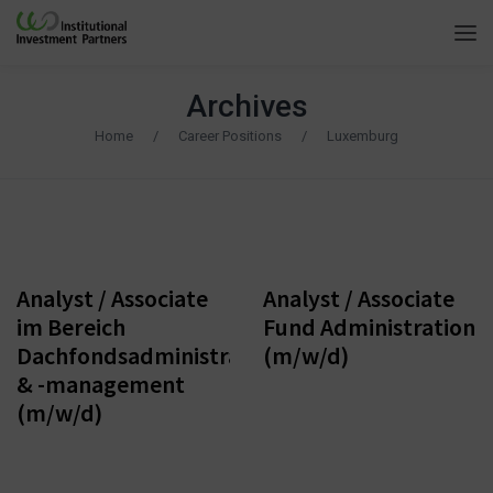
Archives
Home
/
Career Positions
/
Luxemburg
Frankfurt am
Frankfurt am
Main, Luxemburg-
Main, Luxemburg-
Mertert
Mertert
Analyst / Associate
Analyst / Associate
im Bereich
Fund Administration
Dachfondsadministration
(m/w/d)
& -management
(m/w/d)
Frankfurt am
Frankfurt am
Main,
Main,
Luxemburg
Luxemburg