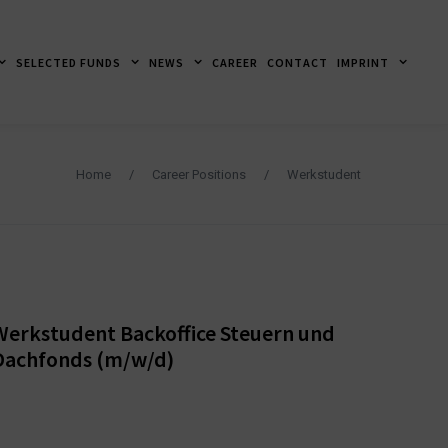
SELECTED FUNDS
NEWS
CAREER
CONTACT
IMPRINT
Home
/
Career Positions
/
Werkstudent
Frankfurt am Main
Werkstudent Backoffice Steuern und
Dachfonds (m/w/d)