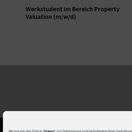
Werkstudent im Bereich Property
Valuation (m/w/d)
Wir nutzen den Dienst “
Vimeo
" zur Optimierung und bedarfsgerechten Gestaltung