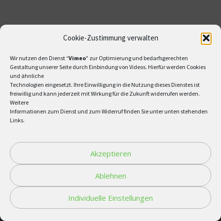
Cookie-Zustimmung verwalten
Wir nutzen den Dienst “
Vimeo
" zur Optimierung und bedarfsgerechten
Gestaltung unserer Seite durch Einbindung von Videos. Hierfür werden Cookies
und ähnliche
Impressum
/
Datenschutzerklärung
Technologien eingesetzt. Ihre Einwilligung in die Nutzung dieses Dienstes ist
freiwillig und kann jederzeit mit Wirkung für die Zukunft widerrufen werden.
Weitere
Informationen zum Dienst und zum Widerruf finden Sie unter unten stehenden
Links.
Akzeptieren
©2025 - All rights reserved by Institutional Investment Partners GmbH und
Ablehnen
Institutional Investment Partners S.à r.l
Individuelle Einstellungen