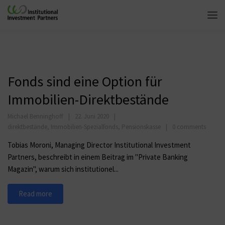
Fonds sind eine Option für
Immobilien-Direktbestände
Michael Benninghoff
22. Juni 2020
direktbestände
,
Immobilien-Spezialfonds
,
Pensionskasse
0 comments
Tobias Moroni, Managing Director Institutional Investment
Partners, beschreibt in einem Beitrag im "Private Banking
Magazin", warum sich institutionel...
Read more