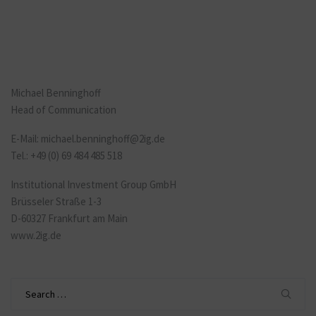
Michael Benninghoff
Head of Communication
E-Mail:
michael.benninghoff
@2ig.de
Tel.: +49 (0) 69 484 485 518
Institutional Investment Group GmbH
Brüsseler Straße 1-3
D-60327 Frankfurt am Main
www.2ig.de
Search
for: